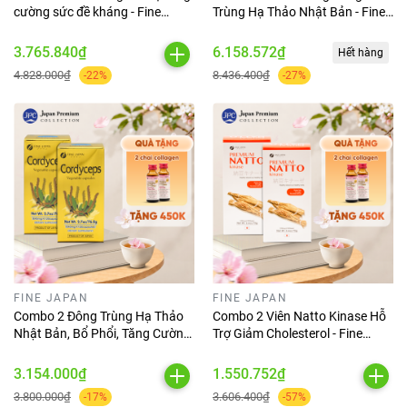
cường sức đề kháng - Fine
Trùng Hạ Thảo Nhật Bản - Fine
Japan Fucoidan 30 viên
Japan Cordyceps Plus Hộp 10
Chai x 50ml
3.765.840₫
6.158.572₫
Hết hàng
4.828.000₫
8.436.400₫
-22%
-27%
FINE JAPAN
FINE JAPAN
Combo 2 Đông Trùng Hạ Thảo
Combo 2 Viên Natto Kinase Hỗ
Nhật Bản, Bổ Phổi, Tăng Cường
Trợ Giảm Cholesterol - Fine
Sức Khỏe - Fine Japan
Japan Natto Kinase 2000FU
Cordyceps 120 Viên
(300 Viên)
3.154.000₫
1.550.752₫
3.800.000₫
3.606.400₫
-17%
-57%