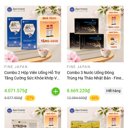
FINE JAPAN
FINE JAPAN
Combo 2 Hộp Viên Uống Hỗ Trợ
Combo 3 Nước Uống Đông
Tăng Cường Sức Khỏe khớp Và
Trùng Hạ Thảo Nhật Bản - Fine
Sụn - Fine Japan Shark
Japan Cordyceps Plus Hộp 10
Cartilage 520 viên
Chai x 50ml
4.071.575₫
8.669.220₫
Hết hàng
5.577.500₫
12.384.600₫
-27%
-30%