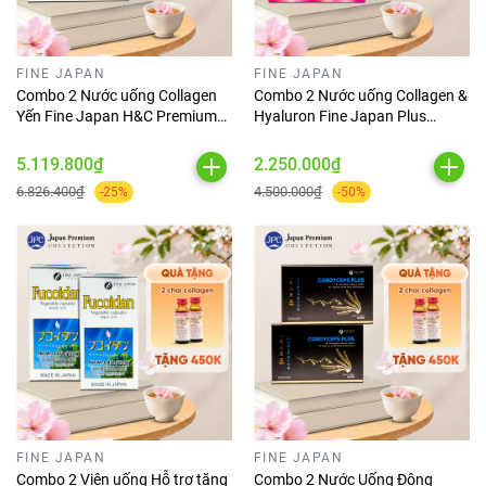
FINE JAPAN
FINE JAPAN
Combo 2 Nước uống Collagen
Combo 2 Nước uống Collagen &
Yến Fine Japan H&C Premium
Hyaluron Fine Japan Plus
with Swallow's Nest (Hộp 10
5.250mg (Hộp 10 chai x 50ml)
chai x 50ml)
5.119.800₫
2.250.000₫
6.826.400₫
4.500.000₫
-25%
-50%
FINE JAPAN
FINE JAPAN
Combo 2 Viên uống Hỗ trợ tăng
Combo 2 Nước Uống Đông