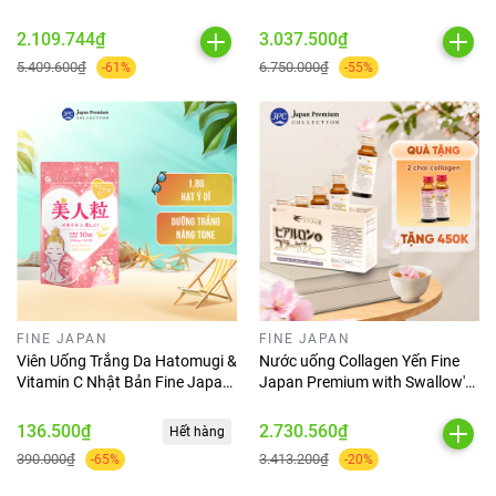
Fine Japan Natto Kinase
5.250mg (Hộp 10 chai x 50ml)
2000FU 300 Viên
2.109.744₫
3.037.500₫
5.409.600₫
6.750.000₫
-61%
-55%
FINE JAPAN
FINE JAPAN
Viên Uống Trắng Da Hatomugi &
Nước uống Collagen Yến Fine
Vitamin C Nhật Bản Fine Japan
Japan Premium with Swallow's
- Nhật Bản (Gói 200 Viên)
Nest (Hộp 10 chai x 50ml)
136.500₫
2.730.560₫
Hết hàng
390.000₫
3.413.200₫
-65%
-20%