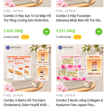
FINE JAPAN
FINE JAPAN
Combo 3 Hộp Sụn Vi Cá Mập Hỗ
Combo 3 Hộp Fucoidan
Trợ Tăng Cường Sức Khỏe khớp
Okinawa Nhật Bản Hỗ Trợ Tăng
Và Sụn Fine Japan Shark
Đề Kháng - Fine Japan
Cartilage 520 Viên
Fucoidan (Hộp x 30 Viên)
5.605.388₫
5.291.040₫
8.366.250₫
7.248.000₫
-33%
-27%
FINE JAPAN
FINE JAPAN
Combo 3 Natto Hỗ Trợ Giảm
Combo 3 Nước uống Collagen &
Cholesterol, Giảm Huyết Khối -
Hyaluron Fine Japan Plus