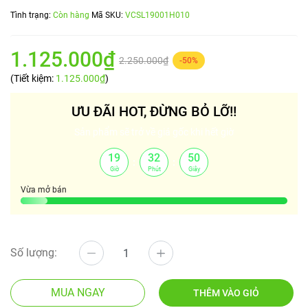
Tình trạng:
Còn hàng
Mã SKU:
VCSL19001H010
1.125.000₫
2.250.000₫
-50%
(Tiết kiệm:
1.125.000₫
)
ƯU ĐÃI HOT, ĐỪNG BỎ LỠ!!
Sản phẩm sẽ trở về giá gốc khi hết giờ
19
32
50
:
:
Giờ
Phút
Giây
Vừa mở bán
Số lượng:
MUA NGAY
THÊM VÀO GIỎ