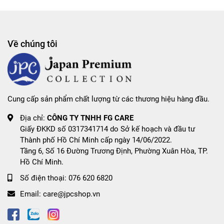
6 lý bạn nên uống
HYALURON & COLLAGEN
PLUS mỗi ngày
Về chúng tôi
5,250mg collagen: cho da săn chắc, cung cấp đủ
collagen cơ thể cần mỗi ngày
Cấu trúc Collagen siêu nhỏ giúp tốc độ thẩm thấu
Cung cấp sản phẩm chất lượng từ các thương hiệu hàng đầu.
vào cơ thể nhanh hơn
Địa chỉ:
CÔNG TY TNHH FG CARE
1.000 mg Vitamin C: hấp thu collagen hiệu quả, tăng
Giấy ĐKKD số 0317341714 do Sở kế hoạch và đầu tư
sức đề kháng tối đa
Thành phố Hồ Chí Minh cấp ngày 14/06/2022.
Tầng 6, Số 16 Đường Trương Định, Phường Xuân Hòa, TP.
Hyaluronic Acid: cung cấp chất nhờn cho sụn khớp,
Hồ Chí Minh.
giữ ẩm và làm chậm lão hóa da
Số điện thoại:
076 620 6820
Biotin: giúp tóc và móng chắc khỏe
Email:
care@jpcshop.vn
Pearl Coix: hỗ trợ tiêu hóa, làm sáng da, giảm nám