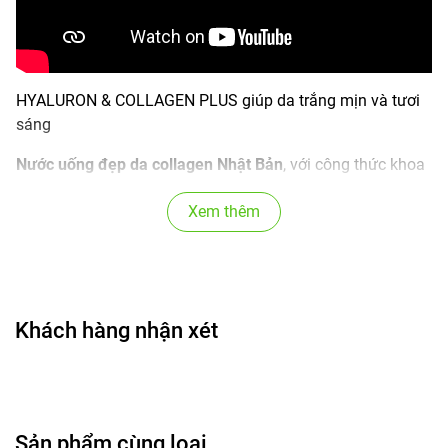
HYALURON & COLLAGEN PLUS giúp da trắng mịn và tươi
sáng
Nước uống đẹp da collagen Nhật Bản
, với công thức khoa
học đã được nghiên cứu từ trung tâm nghiên cứu thuộc
Xem thêm
Đại Học Nhật Bản OSAKA. Nước uống collagen Hyaluron &
Collagen Plus sẽ giúp làn da của bạn được căng mịn, khoẻ,
tươi sáng vì ngoài Collagen còn có Hyaluronic Acid,
Elastin, Biotin và Vitamin C với hàm lượng đúng để tái sinh
tế bào.
Khách hàng nhận xét
Collagen kết hợp Vitamin C
Tại sao nhiều công ty trên thị trường Việt Nam sản xuất
Sản phẩm cùng loại