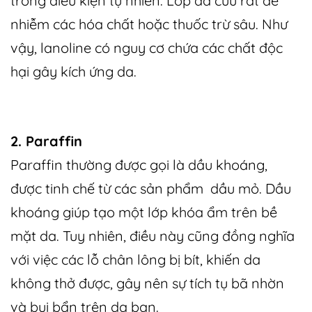
trong điều kiện tự nhiên. Lớp da cừu rất dễ
nhiễm các hóa chất hoặc thuốc trừ sâu. Như
vậy, lanoline có nguy cơ chứa các chất độc
hại gây kích ứng da.
2. Paraffin
Paraffin thường được gọi là dầu khoáng,
được tinh chế từ các sản phẩm dầu mỏ. Dầu
khoáng giúp tạo một lớp khóa ẩm trên bề
mặt da. Tuy nhiên, điều này cũng đồng nghĩa
với việc các lỗ chân lông bị bít, khiến da
không thở được, gây nên sự tích tụ bã nhờn
và bụi bẩn trên da bạn.