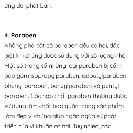
ứng da, phát ban.
4. Paraben
Không phải tất cả paraben đều có hại, đặc
biệt khi chúng được sử dụng với số lượng nhỏ.
Một số trong số những loại paraben bị cấm
bao gồm isopropylparaben, isobutylparaben,
phenyl paraben, benzylparaben và pentyl
paraben. Các hợp chất paraben thường được
sử dụng làm chất bảo quản trong
sản phẩm
làm đẹp
vì chúng giúp ngăn ngừa sự phát
triển của vi khuẩn có hại. Tuy nhiên, các